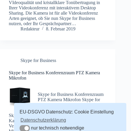
VIdeoqualität und kristallklare Tonübertragung in
Ihrer Videokonferenz mit interaktivem Desktop
Sharing. Die Kamera ist für alle Videokonferenz
Arten geeignet, ob Sie nun Skype for Business
nutzen, oder Ihr Gesprächspartner…
Redakteur
8. Februar 2019
Skype for Business
Skype for Business Konferenzraum PTZ Kamera
Mikrofon
Skype for Business Konferenzraum
PTZ Kamera Mikrofon Skype for
Business Konferenzraum PTZ
Kamera Mikrofon Angekis die
EU-DSGVO Datenschutz: Cookie Einstellung
Skype for Business Kamera Diese Conference
Datenschutzerklärung
Kamera bietet eine kristallklare Videokonferenz,
Verfolgung des aktiven Redners mit 1080p über
nur technisch notwendige
nur technisch notwendige